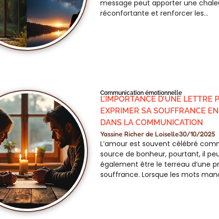
message peut apporter une chale
réconfortante et renforcer les…
Communication émotionnelle
L’IMPORTANCE D’UNE LETTRE 
EXPRIMER SA SOUFFRANCE EN
DANS LA COMMUNICATION
Yassine Richer de Loiselle
30/10/2025
L’amour est souvent célébré co
source de bonheur, pourtant, il pe
également être le terreau d’une 
souffrance. Lorsque les mots ma