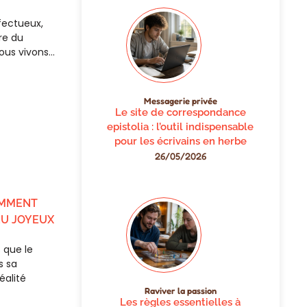
ffectueux,
re du
ous vivons…
Messagerie privée
Le site de correspondance
epistolia : l’outil indispensable
pour les écrivains en herbe
26/05/2026
COMMENT
EU JOYEUX
s que le
s sa
éalité
Raviver la passion
Les règles essentielles à