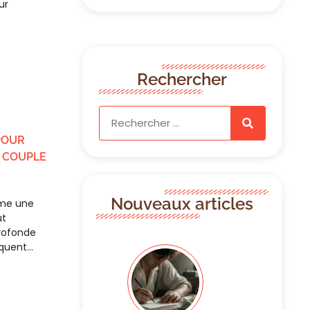
ur
Rechercher
POUR
 COUPLE
Nouveaux articles
mme une
ut
profonde
nquent…