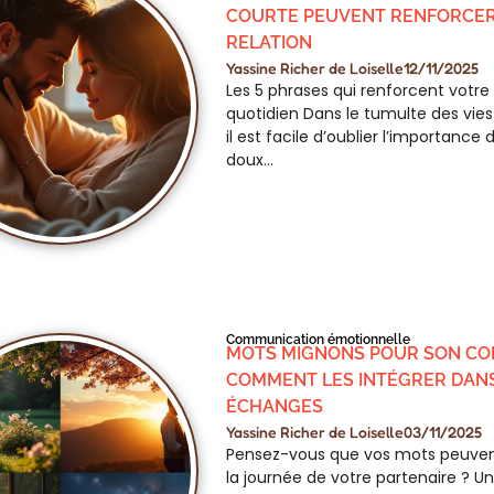
COURTE PEUVENT RENFORCER
RELATION
Yassine Richer de Loiselle
12/11/2025
Les 5 phrases qui renforcent votre
quotidien Dans le tumulte des vie
il est facile d’oublier l’importance
doux…
Communication émotionnelle
MOTS MIGNONS POUR SON COP
COMMENT LES INTÉGRER DAN
ÉCHANGES
Yassine Richer de Loiselle
03/11/2025
Pensez-vous que vos mots peuve
la journée de votre partenaire ? U