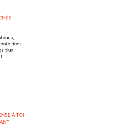
ACHÉE
stance,
sante dans
es plus
ts
ENSE À TOI
SANT