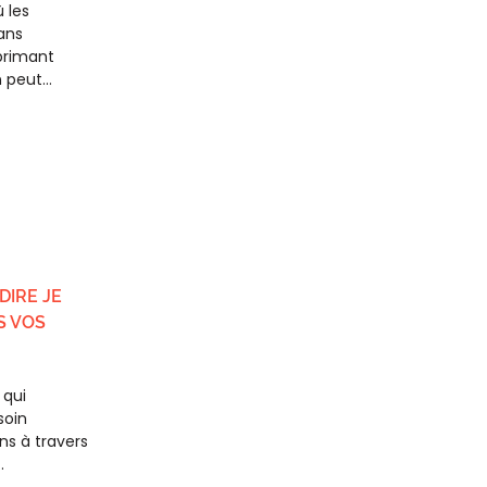
 les
ans
primant
on peut…
DIRE JE
S VOS
 qui
soin
s à travers
…