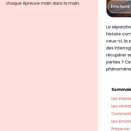
chaque épreuve main dans la main.
Émotions 
La séparati
histoire co
ceux-ci, la 
des interrog
récupérer se
parties ? Ce
phénomène p
Sommaire
Les enjeux
Les vérita
Comment r
Les émotio
Préserver