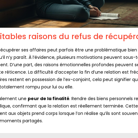
ritables raisons du refus de récupér
récupérer ses affaires peut parfois être une problématique bien
il n’y paraît. À l’évidence, plusieurs motivations peuvent sous-
t. D’une part, des raisons émotionnelles profondes peuvent s
te réticence. La difficulté d’accepter la fin d’une relation est fr
ires restent en possession de l’ex-conjoint, cela peut signifier que
totalement rompu pour lui ou elle.
alement une
peur de la finalité
. Rendre des biens personnels r
ique, confirmant que la relation est réellement terminée. Cette
t aux objets prend corps lorsque l’on réalise qu’ils sont souven
 moments partagés.