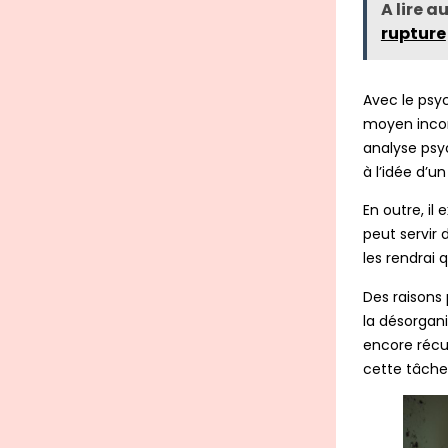
A lire au
rupture
Avec le psy
moyen incon
analyse psy
à l’idée d’
En outre, il
peut servir 
les rendrai 
Des raisons
la désorgan
encore récup
cette tâche 