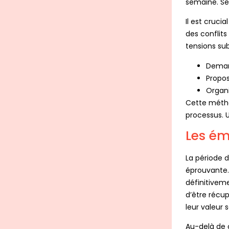
semaine. Ser
Il est cruci
des conflit
tensions su
Deman
Propos
Organi
Cette métho
processus. 
Les ém
La période 
éprouvante. 
définitiveme
d’être récu
leur valeur 
Au-delà de c