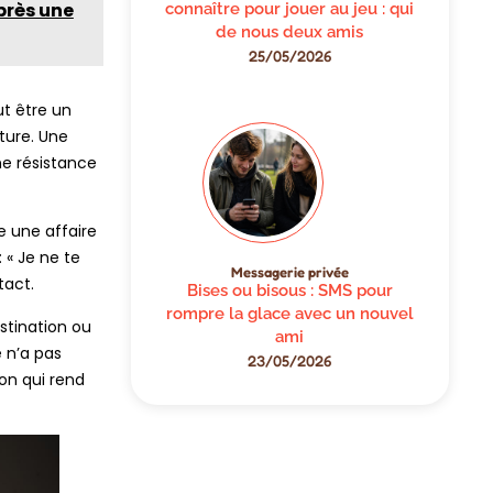
près une
connaître pour jouer au jeu : qui
de nous deux amis
25/05/2026
ut être un
ture. Une
e résistance
e une affaire
 « Je ne te
Messagerie privée
tact.
Bises ou bisous : SMS pour
rompre la glace avec un nouvel
stination ou
ami
 n’a pas
23/05/2026
on qui rend