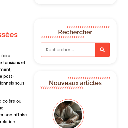
Rechercher
issées
 faire
e tensions et
ement,
te post-
Nouveaux articles
tionnels sous-
a colère ou
ux
er une affaire
relation