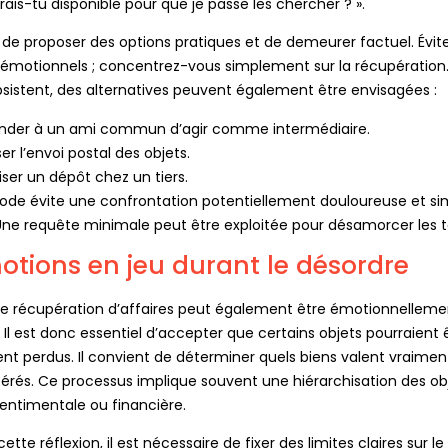
ais-tu disponible pour que je passe les chercher ? ».
al de proposer des options pratiques et de demeurer factuel. Évit
s émotionnels ; concentrez-vous simplement sur la récupération.
bsistent, des alternatives peuvent également être envisagées :
der à un ami commun d’agir comme intermédiaire.
er l’envoi postal des objets.
ser un dépôt chez un tiers.
de évite une confrontation potentiellement douloureuse et simp
Une requête minimale peut être exploitée pour désamorcer les t
otions en jeu durant le désordre
de récupération d’affaires peut également être émotionnelleme
Il est donc essentiel d’accepter que certains objets pourraient 
nt perdus. Il convient de déterminer quels biens valent vraimen
pérés. Ce processus implique souvent une hiérarchisation des ob
sentimentale ou financière.
ette réflexion, il est nécessaire de fixer des limites claires sur l