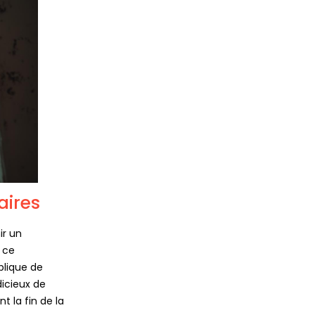
aires
ir un
 ce
plique de
dicieux de
t la fin de la