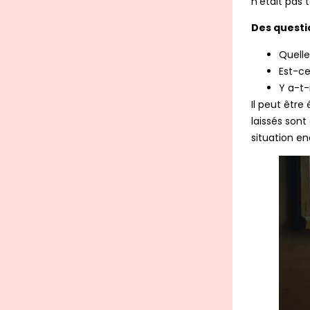
n’était pas
Des questi
Quell
Est-ce
Y a-t-
Il peut être
laissés sont
situation en