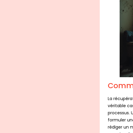
Commen
La récupérat
véritable c
processus. U
formuler une
rédiger un m