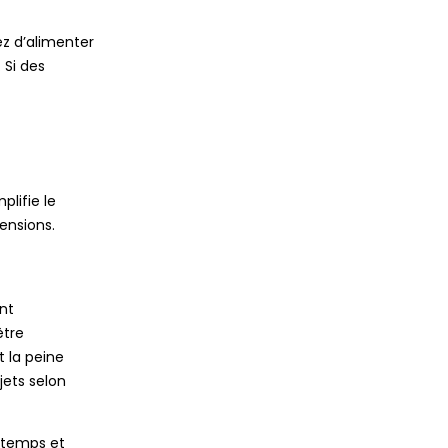
ez d’alimenter
 Si des
lifie le
ensions.
nt
être
t la peine
jets selon
e temps et