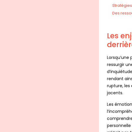
Stratégie
Des resso
Les enj
derriè
Lorsqu’une p
ressurgir un
d’inquiétud
rendant ains
rupture, le
jacents.
Les émotions
l’incompréhe
comprendre l
personnelle 