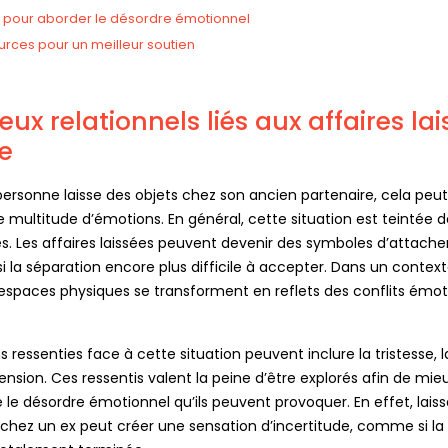
s pour aborder le désordre émotionnel
urces pour un meilleur soutien
eux relationnels liés aux affaires la
re
ersonne laisse des objets chez son ancien partenaire, cela peut
e multitude d’émotions. En général, cette situation est teintée d
es. Les affaires laissées peuvent devenir des symboles d’attach
i la séparation encore plus difficile à accepter. Dans un contex
s espaces physiques se transforment en reflets des conflits émo
 ressenties face à cette situation peuvent inclure la tristesse, l
nsion. Ces ressentis valent la peine d’être explorés afin de mie
e désordre émotionnel qu’ils peuvent provoquer. En effet, laiss
chez un ex peut créer une sensation d’incertitude, comme si la 