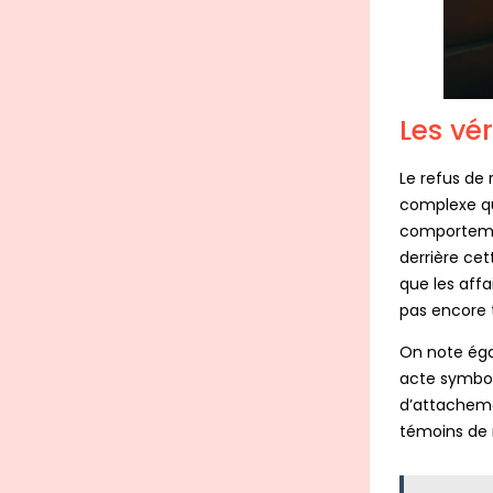
Les vé
Le refus de 
complexe qu’
comportemen
derrière cet
que les affa
pas encore 
On note ég
acte symbol
d’attachemen
témoins de