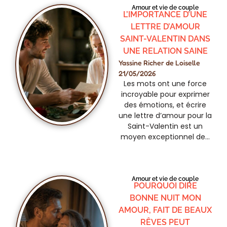
Amour et vie de couple
L’IMPORTANCE D’UNE
LETTRE D’AMOUR
SAINT-VALENTIN DANS
UNE RELATION SAINE
Yassine Richer de Loiselle
21/05/2026
Les mots ont une force
incroyable pour exprimer
des émotions, et écrire
une lettre d’amour pour la
Saint-Valentin est un
moyen exceptionnel de…
Amour et vie de couple
POURQUOI DIRE
BONNE NUIT MON
AMOUR, FAIT DE BEAUX
RÊVES PEUT